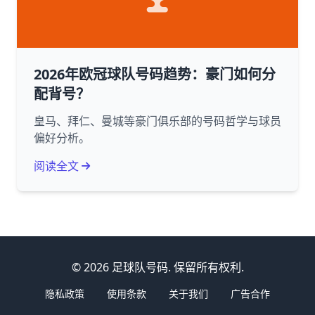
2026年欧冠球队号码趋势：豪门如何分
配背号？
皇马、拜仁、曼城等豪门俱乐部的号码哲学与球员
偏好分析。
阅读全文
© 2026 足球队号码. 保留所有权利.
隐私政策
使用条款
关于我们
广告合作