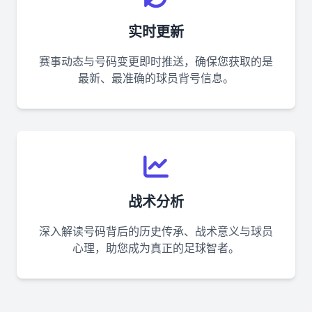
实时更新
赛事动态与号码变更即时推送，确保您获取的是
最新、最准确的球员背号信息。
战术分析
深入解读号码背后的历史传承、战术意义与球员
心理，助您成为真正的足球智者。