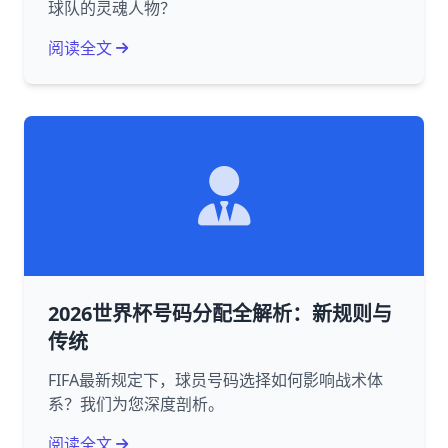
球队的灵魂人物？
阅读全文
2026世界杯号码分配全解析：新规则与
传统
FIFA最新规定下，球员号码选择如何影响战术体
系？我们为您深度剖析。
阅读全文