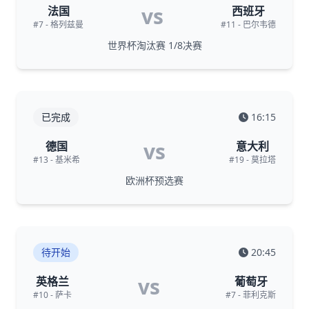
vs
法国
西班牙
#7 - 格列兹曼
#11 - 巴尔韦德
世界杯淘汰赛 1/8决赛
已完成
16:15
vs
德国
意大利
#13 - 基米希
#19 - 莫拉塔
欧洲杯预选赛
待开始
20:45
vs
英格兰
葡萄牙
#10 - 萨卡
#7 - 菲利克斯